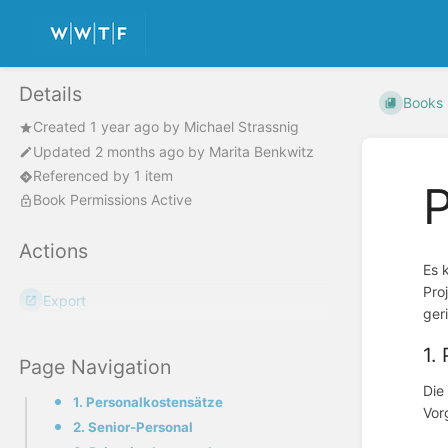
Details
Books
Created
1 year ago
by
Michael Strassnig
Updated
2 months ago
by
Marita Benkwitz
Referenced by 1 item
Book Permissions Active
Actions
Es 
Pro
Export
ger
1.
Page Navigation
Di
1. Personalkostensätze
Vor
2. Senior-Personal