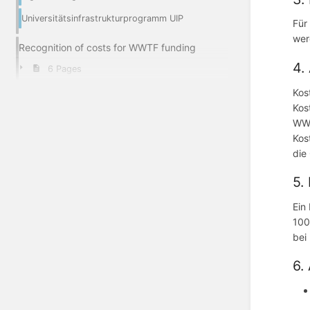
Universitätsinfrastrukturprogramm UIP
Für
wer
Recognition of costs for WWTF funding
4.
6 Pages
Kos
Kos
WWT
Kos
die
5.
Ein
100
bei
6.