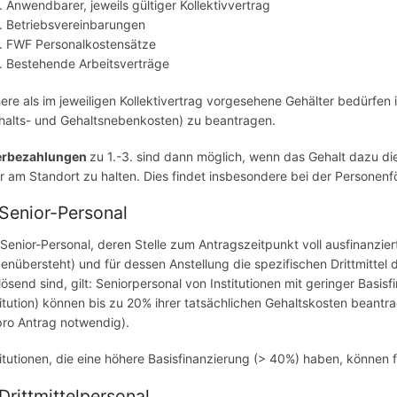
Anwendbarer, jeweils gültiger Kollektivvertrag
Betriebsvereinbarungen
FWF Personalkostensätze
Bestehende Arbeitsverträge
ere als im jeweiligen Kollektivertrag vorgesehene Gehälter bedürfe
halts- und Gehaltsnebenkosten) zu beantragen.
erbezahlungen
zu 1.-3. sind dann möglich, wenn das Gehalt dazu d
r am Standort zu halten. Dies findet insbesondere bei der Personenf
 Senior-Personal
 Senior-Personal, deren Stelle zum Antragszeitpunkt voll ausfinanzie
enübersteht) und für dessen Anstellung die spezifischen Drittmittel
lösend sind, gilt: Seniorpersonal von Institutionen mit geringer Bas
titution) können bis zu 20% ihrer tatsächlichen Gehaltskosten beantrag
 pro Antrag notwendig).
titutionen, die eine höhere Basisfinanzierung (> 40%) haben, können
 Drittmittelpersonal