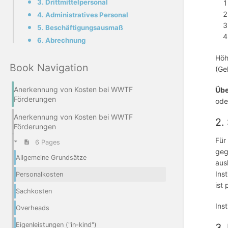
3. Drittmittelpersonal
4. Administratives Personal
5. Beschäftigungsausmaß
6. Abrechnung
Höh
Book Navigation
(Ge
Anerkennung von Kosten bei WWTF
Üb
Förderungen
ode
Anerkennung von Kosten bei WWTF
2.
Förderungen
Für
6 Pages
geg
Allgemeine Grundsätze
aus
Ins
Personalkosten
ist
Sachkosten
Ins
Overheads
Eigenleistungen ("in-kind")
3.